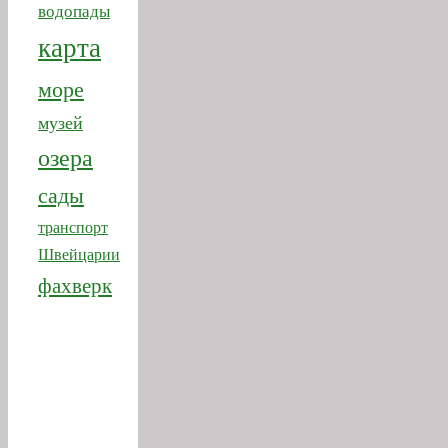
музей
озера
сады
транспорт
Швейцарии
фахверк
© 2026 Travelalone
• Создано с помощью
GeneratePress
Прокрутка
вверх