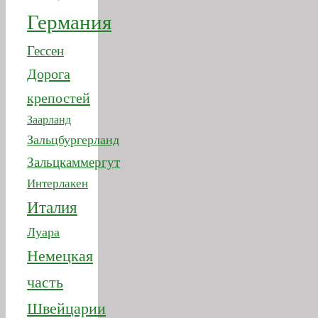
Дорога
крепостей
Заарланд
Зальцбургерланд
Зальцкаммергут
Интерлакен
Италия
Луара
Немецкая
часть
Швейцарии
Нижняя
Саксония
Нормандия