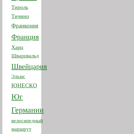
Франция
Харц
Шварцвальд
Швейцария
Эльзас
ЮНЕСКО
Юг
Германии
велосипедный
маршрут
водопады
карта
море