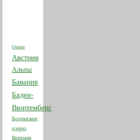
Ostsee
Австрия
Альпы
Бавария
Баден-
Вюртемберг
Боденское
озеро
Венеция
Германия
Гессен