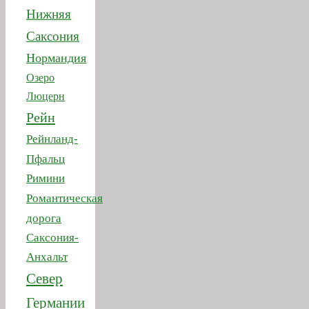
Озеро
Люцерн
Рейн
Рейнланд-
Пфальц
Римини
Романтическая
дорога
Саксония-
Анхальт
Север
Германии
Тироль
Тичино
Франкония