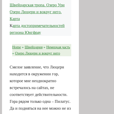
Швейцарская тропа. Озеро Ури
Озеро Люцерн и вокруг него.
Карта
К
арта достопримечательностей
региона Юнгфрау
Home
»
Швейцария
»
Немецкая часть
»
Озеро Люцерн и вокруг него
Смелое заявление, что Люцерн
находится в окружении гор,
которое мне неоднократно
встречалось на сайтах, не
соответствует действительности.
Гора рядом только одна – Пилатус.
Да и подняться на нее можно не из