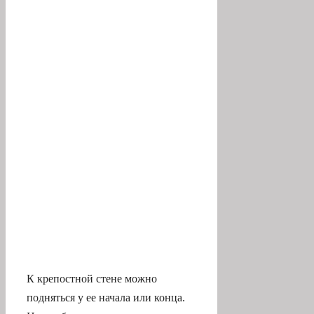
К крепостной стене можно
подняться у ее начала или конца.
Но наиболее интересная часть
находится в середине (проход по
улице Marianhilfgasse). Вдоль
стены можно прогуляться. На три