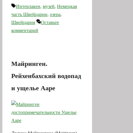
Метки
Интерлакен
,
музей
,
Немецкая
часть Швейцарии
,
озера
,
Швейцария
Оставьте
комментарий
Майринген.
Рейхенбахский водопад
и ущелье Ааре