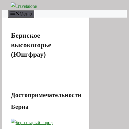
Перейти
к
Меню
содержимому
Бернское
высокогорье
(Юнгфрау)
Достопримечательности
Берна