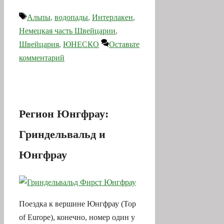
Метки
Альпы
,
водопады
,
Интерлакен
,
Немецкая часть Швейцарии
,
Швейцария
,
ЮНЕСКО
Оставьте
комментарий
Регион Юнгфрау:
Гриндельвальд и
Юнгфрау
Поездка к вершине Юнгфрау (Top
of Europe), конечно, номер один у