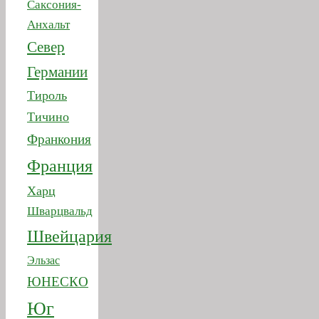
Саксония-
Анхальт
Север
Германии
Тироль
Тичино
Франкония
Франция
Харц
Шварцвальд
Швейцария
Эльзас
ЮНЕСКО
Юг