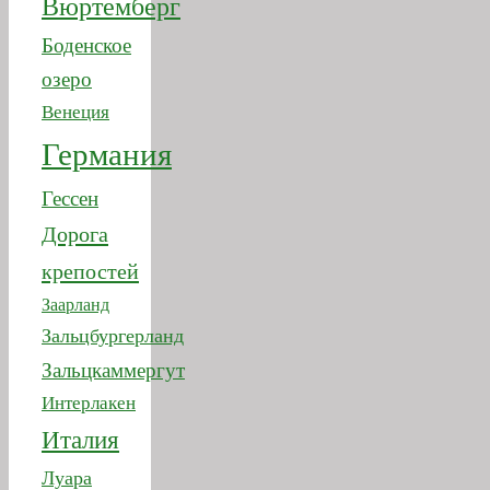
Вюртемберг
Боденское
озеро
Венеция
Германия
Гессен
Дорога
крепостей
Заарланд
Зальцбургерланд
Зальцкаммергут
Интерлакен
Италия
Луара