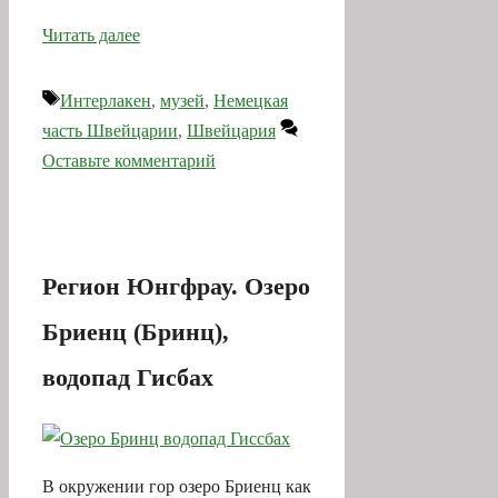
Читать далее
Метки
Интерлакен
,
музей
,
Немецкая
часть Швейцарии
,
Швейцария
Оставьте комментарий
Регион Юнгфрау. Озеро
Бриенц (Бринц),
водопад Гисбах
В окружении гор озеро Бриенц как