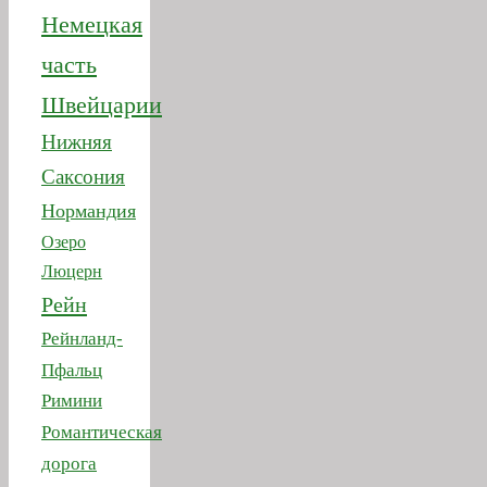
Немецкая
часть
Швейцарии
Нижняя
Саксония
Нормандия
Озеро
Люцерн
Рейн
Рейнланд-
Пфальц
Римини
Романтическая
дорога