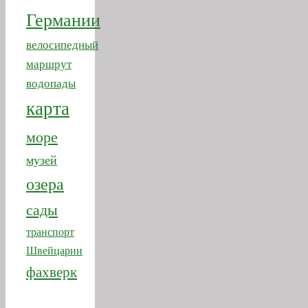
Германии
велосипедный
маршрут
водопады
карта
море
музей
озера
сады
транспорт
Швейцарии
фахверк