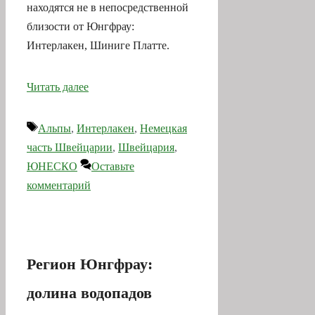
находятся не в непосредственной
близости от Юнгфрау:
Интерлакен, Шиниге Платте.
Читать далее
Метки
Альпы
,
Интерлакен
,
Немецкая
часть Швейцарии
,
Швейцария
,
ЮНЕСКО
Оставьте
комментарий
Регион Юнгфрау:
долина водопадов