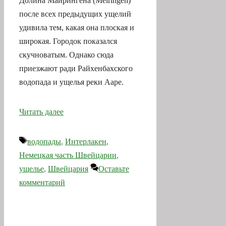
Долина Майрингена (Meiringen)
после всех предыдущих ущелий
удивила тем, какая она плоская и
широкая. Городок показался
скучноватым. Однако сюда
приезжают ради Райхенбахского
водопада и ущелья реки Ааре.
Читать далее
Метки
водопады
,
Интерлакен
,
Немецкая часть Швейцарии
,
ущелье
,
Швейцария
Оставьте
комментарий