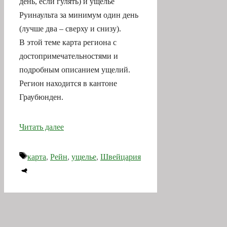
день, если гулять) и ущелье
Руинаульта за минимум один день
(лучше два – сверху и снизу).
В этой теме карта региона с
достопримечательностями и
подробным описанием ущелий.
Регион находится в кантоне
Граубюнден.
Читать далее
Метки
карта
,
Рейн
,
ущелье
,
Швейцария