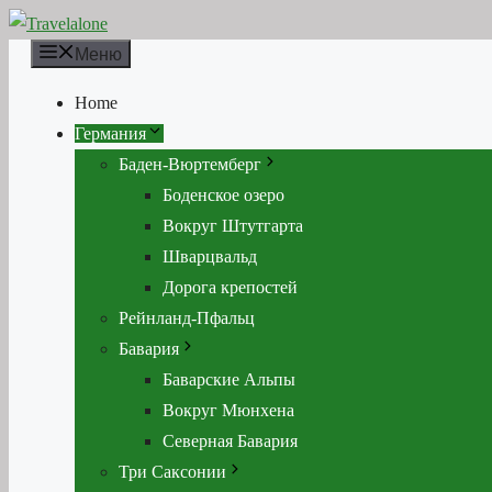
Перейти
к
Меню
содержимому
Home
Германия
Баден-Вюртемберг
Боденское озеро
Вокруг Штутгарта
Шварцвальд
Дорога крепостей
Рейнланд-Пфальц
Бавария
Баварские Альпы
Вокруг Мюнхена
Северная Бавария
Три Саксонии