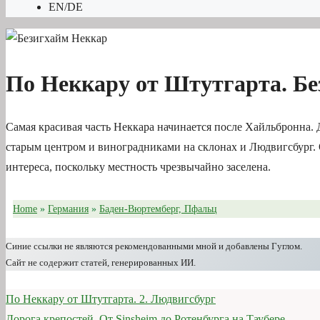
EN/DE
По Неккару от Штутгарта. Б
Самая красивая часть Неккара начинается после Хайльбронна.
старым центром и виноградниками на склонах и Людвигсбург. 
интереса, поскольку местность чрезвычайно заселена.
Home
»
Германия
»
Баден-Вюртемберг, Пфальц
Синие ссылки не являются рекомендованными мной и добавлены Гуглом.
Сайт не содержит статей, генерированных ИИ.
По Неккару от Штутгарта. 2. Людвигсбург
Дорога крепостей. От Sinsheim до Ротенбурга на Таубере