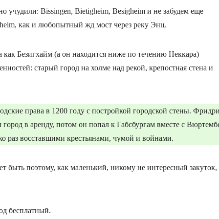
 учудили: Bissingen, Bietigheim, Besigheim и не забудем еще
gheim, как и любопытный жд мост через реку Энц.
 как Безигхайм (а он находится ниже по течению Неккара)
ностей: старый город на холме над рекой, крепостная стена и
одские права в 1200 году с постройкой городской стены. Фридр
 город в аренду, потом он попал к Габсбургам вместе с Вюртемб
ько раз восставшими крестьянами, чумой и войнами.
т быть поэтому, как маленький, никому не интересный закуток,
од бесплатный.