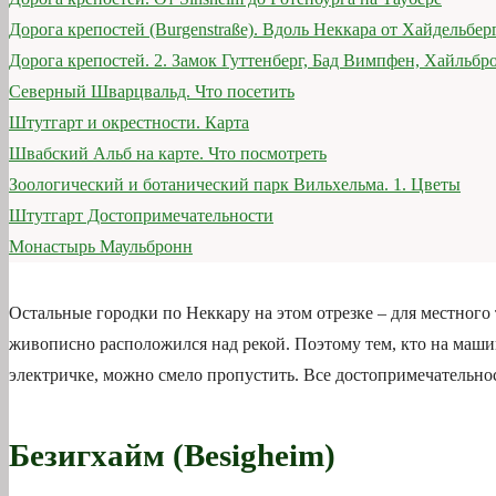
Дорога крепостей (Burgenstraße). Вдоль Неккара от Хайдельбер
Дорога крепостей. 2. Замок Гуттенберг, Бад Вимпфен, Хайльбр
Северный Шварцвальд. Что посетить
Штутгарт и окрестности. Карта
Швабский Альб на карте. Что посмотреть
Зоологический и ботанический парк Вильхельма. 1. Цветы
Штутгарт Достопримечательности
Монастырь Маульбронн
Остальные городки по Неккару на этом отрезке – для местного
живописно расположился над рекой. Поэтому тем, кто на машин
электричке, можно смело пропустить. Все достопримечательнос
Безигхайм (Besigheim)