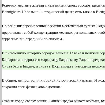
Конечно, местные жители с названиями своих городов здесь явно
Bönnigheim. Небольшой исторический центр есть также в Bieti
Но все вышеперечисленное все-таки местечковый туризм. Тогда
представляет собой концентрацию местных региональных особен
террасные виноградники по склонам.
В письменную историю городок вошел в 12 веке и получил гор
Барбаросса подарил его маркграфу Баденскому, Баден передавал
Снова был в Бадене, и снова в Вюртемберге. Разорялся нескол
В общем, не пропустил ни одной исторической напасти. И може
сохранил свои фахверковые домики.
Старый город сверху башни. Башня изредка бывает открыта, вх