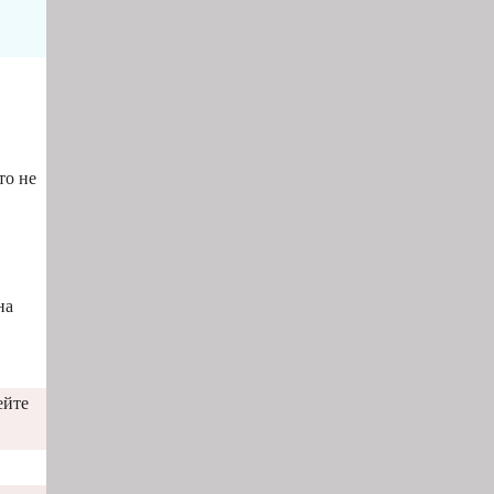
то не
на
ейте