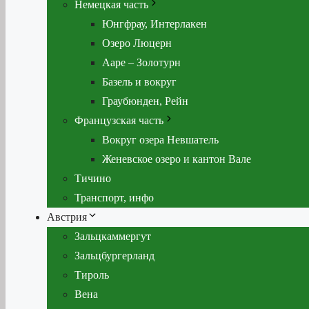
Немецкая часть
Юнгфрау, Интерлакен
Озеро Люцерн
Ааре – Золотурн
Базель и вокруг
Граубюнден, Рейн
Французская часть
Вокруг озера Невшатель
Женевское озеро и кантон Вале
Тичино
Транспорт, инфо
Австрия
Зальцкаммергут
Зальцбургерланд
Тироль
Вена