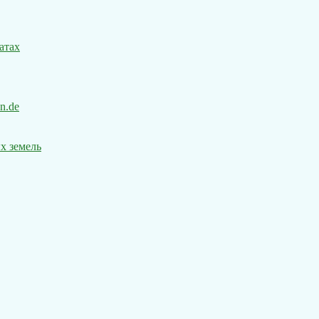
атах
n.de
х земель