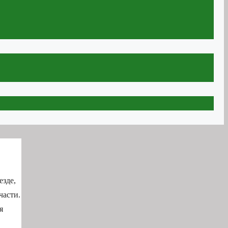
езде,
части.
я