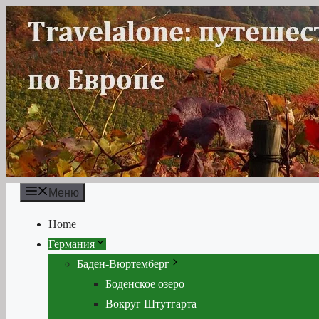
Перейти
к
содержимому
Меню
Home
Германия
Баден-Вюртемберг
Боденское озеро
Вокруг Штутгарта