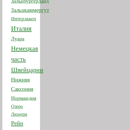
Италия
Луара
Немецкая
часть
Швейцарии
Нижняя
Саксония
Нормандия
Озеро
Люцерн
Рейн
Рейнланд-
Пфальц
Римини