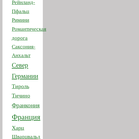
Романтическая
дорога
Саксония-
Анхальт
Север
Германии
Тироль
Тичино
Франкония
Франция
Харц
Шварцвальд
Швейцария
Эльзас