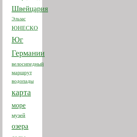
ЮНЕСКО
Юг
Германии
велосипедный
маршрут
водопады
карта
море
музей
озера
сады
транспорт
Швейцарии