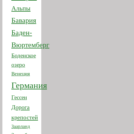
Баден-
Вюртемберг
Боденское
озеро
Венеция
Германия
Гессен
Дорога
крепостей
Заарланд
Зальцбургерланд
Зальцкаммергут
Интерлакен