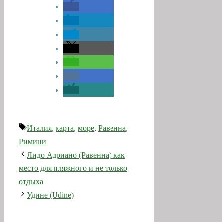
Метки
Италия
,
карта
,
море
,
Равенна
,
Римини
Лидо Адриано (Равенна) как
место для пляжного и не только
отдыха
Удине (Udine)
Оставьте комментарий